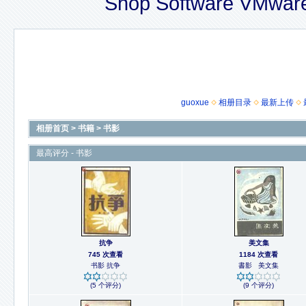
Shop Software VMware
guoxue
相册目录
最新上传
相册首页
>
书籍
>
书影
最高评分 - 书影
抗争
美文集
745 次查看
1184 次查看
书影 抗争
書影 美文集
(5 个评分)
(9 个评分)