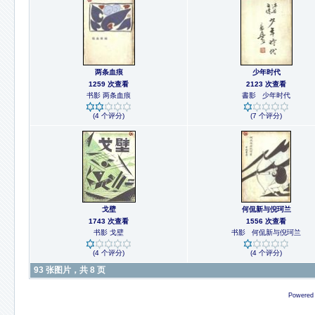
两条血痕
少年时代
1259 次查看
2123 次查看
书影 两条血痕
書影 少年时代
(4 个评分)
(7 个评分)
戈壁
何侃新与倪珂兰
1743 次查看
1556 次查看
书影 戈壁
书影 何侃新与倪珂兰
(4 个评分)
(4 个评分)
93 张图片，共 8 页
Powered