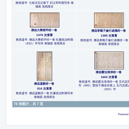
敦煌遗书 七祖法宝记卷下 归义军时期写本 卷
轴装 首残尾全
佛说大乘稻竿经一卷
佛说孝顺子修行成佛经一卷
1476 次查看
1385 次查看
敦煌遗书 佛说大乘稻竿经一卷 吐蕃统治时期
敦煌遗书 佛说孝顺子修行成佛经一卷
（832）年写本 卷轴装 首残尾全
卷轴装 首残尾全
佛说齋法清净经一卷
1665 次查看
敦煌遗书 佛说齋法清净经一卷 五代后
佛说遗教经一卷
年（960）賢劫千佛名经卷上 五代后梁
916 次查看
（920）年
敦煌遗书 佛说遗教经一卷 吐蕃统治时期写本
卷轴装 首残尾全
76 张图片，共 7 页
Powered