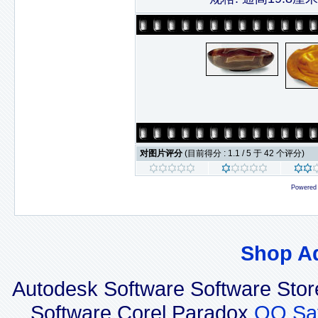
对图片评分
(目前得分 : 1.1 / 5 于 42 个评分)
Powered
Shop A
Autodesk Software Software Sto
Software Corel Paradox
OO Saf