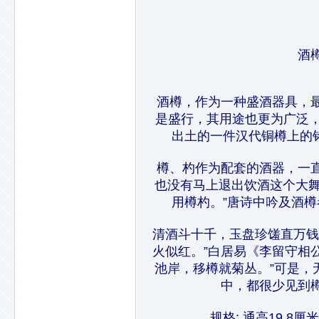
酒
酒樽，作为一种盛酒器具，
是盛行，其用途也更为广泛，
出土的一件汉代铜樽上的铭
樽、杓作为配套的酒器，一
也没有马上退出饮酒这个大舞
用樽杓。”唐诗中吟及酒樽
清酒斗十千，玉盘珍馐直万钱
火似红。”白居易《李留守相
池岸，移樽就菊丛。”可是，
中，都很少见到
规格: 通高19.8厘米、