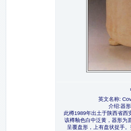
英文名称: Covere
介绍:器
此樽1989年出土于陕西省
该樽釉色白中泛黄，器形为
呈覆盘形，上有盘状捉手。