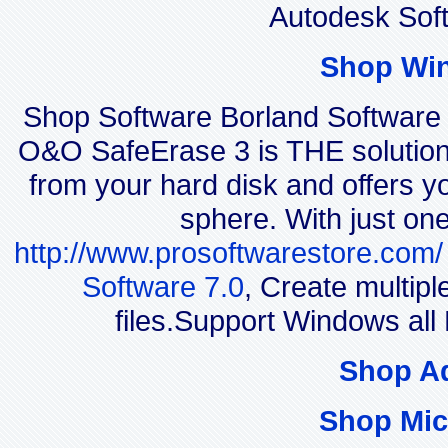
Autodesk Sof
Shop Wi
Shop Software Borland Software
O&O SafeErase 3 is THE solution f
from your hard disk and offers yo
sphere. With just on
http://www.prosoftwarestore.com/
Software 7.0
, Create multip
files.Support Windows a
Shop A
Shop Mic